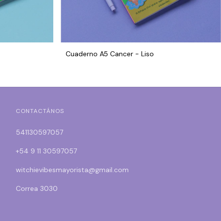
Cuaderno A5 Cancer - Liso
CONTACTÁNOS
541130597057
+54 9 11 30597057
witchievibesmayorista@gmail.com
Correa 3030