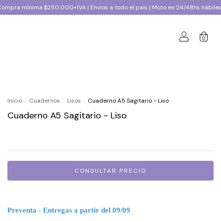
ma $250.000+IVA | Envios a todo el país | Moto en 24/48hs hábiles CABA y G
0
Inicio
.
Cuadernos
.
Lisos
.
Cuaderno A5 Sagitario - Liso
Cuaderno A5 Sagitario - Liso
Preventa - Entregas a partir del
09/09