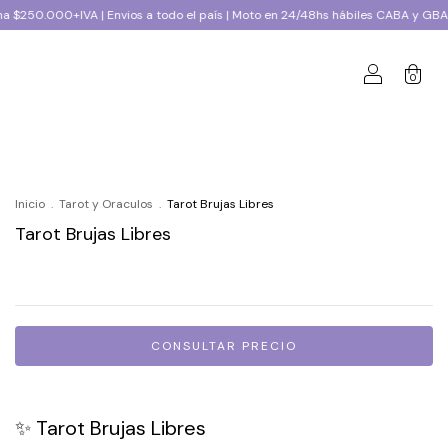
Envios a todo el país | Moto en 24/48hs hábiles CABA y GBA |
Compra mín
0
Inicio
.
Tarot y Oraculos
.
Tarot Brujas Libres
Tarot Brujas Libres
✨ Tarot Brujas Libres