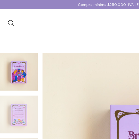
Compra mínima $250.000+IVA | Envios a todo el pa