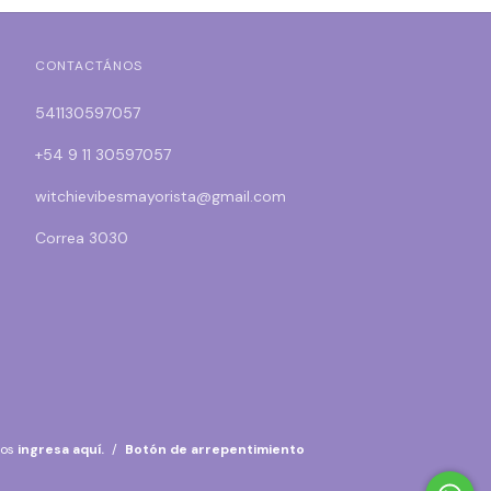
CONTACTÁNOS
541130597057
+54 9 11 30597057
witchievibesmayorista@gmail.com
Correa 3030
mos
ingresa aquí.
/
Botón de arrepentimiento