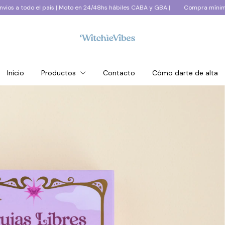
ís | Moto en 24/48hs hábiles CABA y GBA |
Compra mínima $250.000+IVA | 
Inicio
Productos
Contacto
Cómo darte de alta