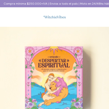
 mínima $250.000+IVA | Envios a todo el país | Moto en 24/48hs hábiles CAB