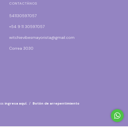
CONTACTÁNOS
541130597057
+54 9 11 30597057
witchievibesmayorista@gmail.com
Correa 3030
mos
ingresa aquí.
/
Botón de arrepentimiento