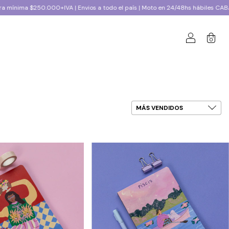
+IVA | Envios a todo el país | Moto en 24/48hs hábiles CABA y GBA |
Com
0