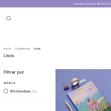
Compra mínima $250.000+IVA | Envios a tod
Inicio
.
Cuadernos
.
Lisos
Lisos
Filtrar por
MARCA
Witchievibes
(12)