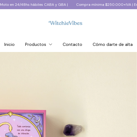
24/48hs hábiles CABA y GBA |
Compra mínima $250.000+IVA | Envios a todo
Inicio
Productos
Contacto
Cómo darte de alta