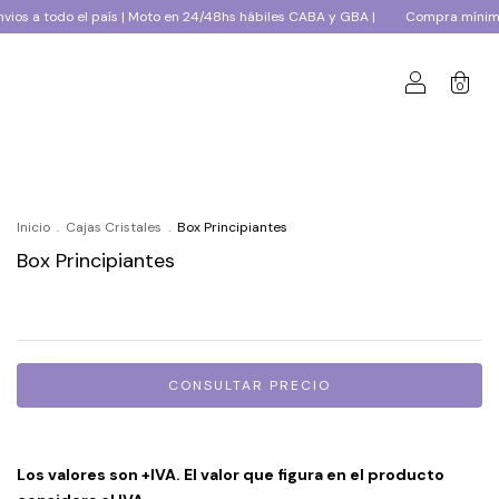
 el país | Moto en 24/48hs hábiles CABA y GBA |
Compra mínima $250.000+
0
Inicio
.
Cajas Cristales
.
Box Principiantes
Box Principiantes
Los valores son +IVA. El valor que figura en el producto