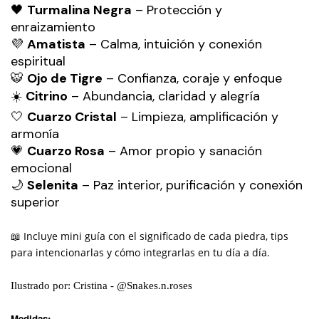
🖤
Turmalina Negra
– Protección y
enraizamiento
💜
Amatista
– Calma, intuición y conexión
espiritual
🐯
Ojo de Tigre
– Confianza, coraje y enfoque
☀️
Citrino
– Abundancia, claridad y alegría
🤍
Cuarzo Cristal
– Limpieza, amplificación y
armonía
💗
Cuarzo Rosa
– Amor propio y sanación
emocional
🌙
Selenita
– Paz interior, purificación y conexión
superior
📖 Incluye mini guía con el significado de cada piedra, tips
para intencionarlas y cómo integrarlas en tu día a día.
Ilustrado por: Cristina - @Snakes.n.roses
Medidas: