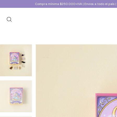
Compra mínima $250.000+IVA | Envios a todo el país | Moto en 