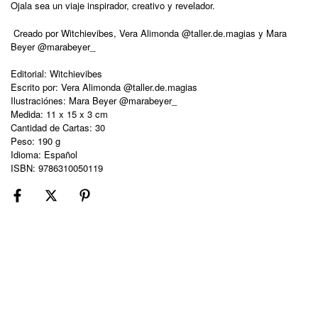
Ojala sea un viaje inspirador, creativo y revelador.
Creado por Witchievibes, Vera Alimonda @taller.de.magias y Mara
Beyer @marabeyer_
Editorial: Witchievibes
Escrito por: Vera Alimonda @taller.de.magias
Ilustraciónes: Mara Beyer @marabeyer_
Medida: 11 x 15 x 3 cm
Cantidad de Cartas: 30
Peso: 190 g
Idioma: Español
ISBN: 9786310050119