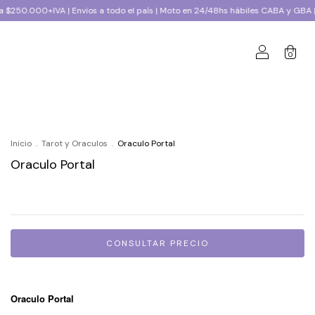
os a todo el país | Moto en 24/48hs hábiles CABA y GBA |
Compra mínima 
0
Inicio
.
Tarot y Oraculos
.
Oraculo Portal
Oraculo Portal
Oraculo Portal