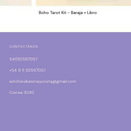
Boho Tarot Kit - Baraja + Libro
CONTACTÁNOS
541130597057
+54 9 11 30597057
witchievibesmayorista@gmail.com
Correa 3030